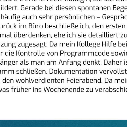
ldert. Gerade bei diesen spontanen Beg
äufig auch sehr persönlichen – Gespräch
rück im Büro beschließe ich, den ersten 
nmal überdenken, ehe ich sie detailliert 
ung zugesagt. Da mein Kollege Hilfe bei
Für die Kontrolle von Programmcode sowi
nger als man am Anfang denkt. Daher ist
ramm schließen, Dokumentation vervolls
s in den wohlverdienten Feierabend. Da m
etwas früher ins Wochenende zu verabschi