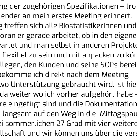
 der zugehörigen Spezifikationen – tro
alender an mein erstes Meeting erinnert.
treffen sich alle Biostatistikerinnen und
woran er gerade arbeitet, ob in den eige
wartet und man selbst in anderen Projekte
s flexibel zu sein und mit anpacken zu kö
ollegen, den Kunden und seine SOPs bereit
 bekomme ich direkt nach dem Meeting 
wo Unterstützung gebraucht wird, ist hi
a weiter wo ich vorher aufgehört habe 
eingefügt sind und die Dokumentation 
o langsam auf den Weg in die Mittagspau
bei sommerlichen 27 Grad mit vier weiter
ellschaft und wir können uns über die v