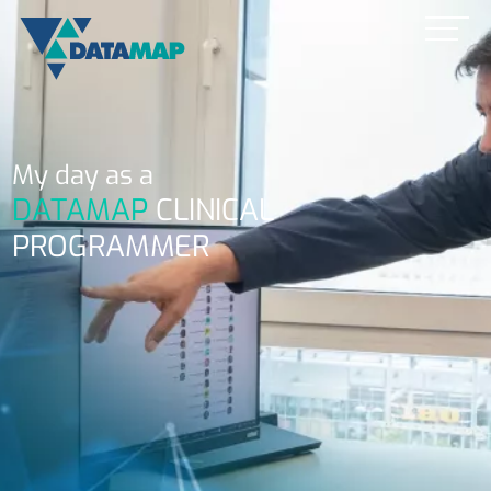
My day as a
DATAMAP
CLINICAL
PROGRAMMER