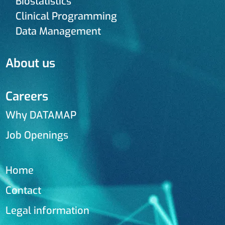
Biostatistics
Clinical Programming
Data Management
About us
Careers
Why DATAMAP
Job Openings
Home
Contact
Legal information